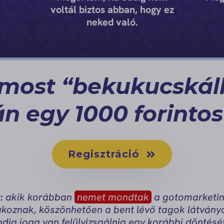
voltál biztos abban, hogy ez
neked való.
 most “bekukucskál
n egy 1000 forintos
Regisztráció
:
akik korábban
nemet mondtak
a gotomarketing
koznak, köszönhetően a bent lévő tagok látványo
dig joga van felülvizsgálnia egy korábbi döntés