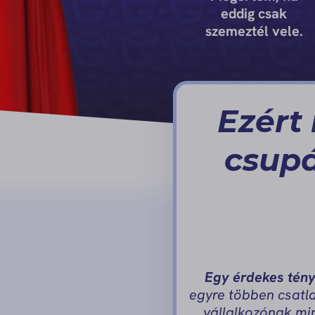
eddig csak
szemeztél vele.
Ezért
csupá
Egy érdekes tény
egyre többen csatla
vállalkozónak min