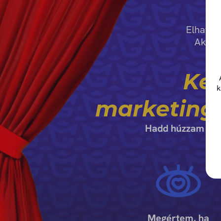
Elhatár
Akkor
Ked
k
marketing
Hadd húzzam félr
Megértem, ha