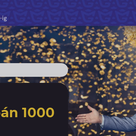
-ig
án 1000