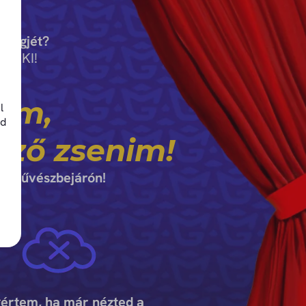
tingjét?
UK KI!
sam,
l
id
lező zsenim!
 a művészbejárón!
értem, ha már nézted a