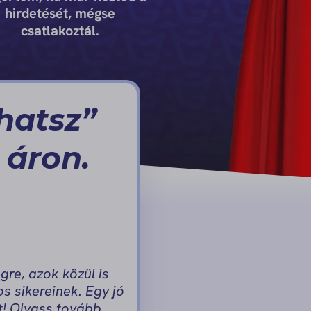
hirdetését, mégse
csatlakoztál.
hatsz”
 áron.
re, azok közül is
s sikereinek. Egy jó
ét! Olvass tovább…