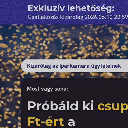
Kihagyás
Exkluzív lehetőség:
Csatlakozás kizárólag 2026.06.10 23:59
Kizárólag az Iparkamara ügyfeleinek
Most vagy soha:
Próbáld ki
csup
Ft-ért
a