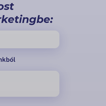
ost
ketingbe:
nkból