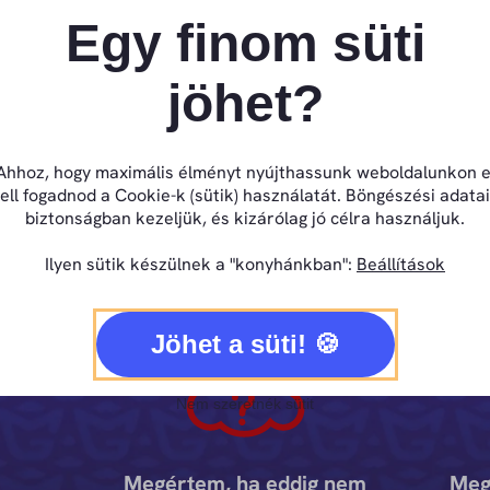
Egy finom süti
oztad, hogy
forradalmian átalakítod a céged marke
jöhet?
 figyelj, mert ezt az ajánlatot PONT NEKED TALÁLT
ves vállalkozó tár
Ahhoz, hogy maximális élményt nyújthassunk weboldalunkon e
ell fogadnod a Cookie-k (sütik) használatát. Böngészési adata
biztonságban kezeljük, és kizárólag jó célra használjuk.
es kollégám,
kivite
Ilyen sütik készülnek a "konyhánkban":
Beállítások
e a függönyt és engedjelek be a gotomarketingbe
Jöhet a süti!
Nem szeretnék sütit
Megértem, ha eddig nem
Meg