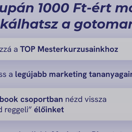
upán 1000 Ft-ért m
kálhatsz a gotomar
ozzá a
TOP Mesterkurzusainkhoz
ss a
legújabb
marketing tananyagai
book csoportban
nézd vissza
d reggeli”
élőinket