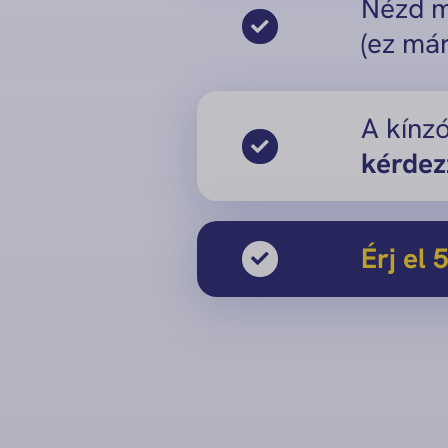
Nézd m
(ez má
A kínzó
kérdez
Érj el