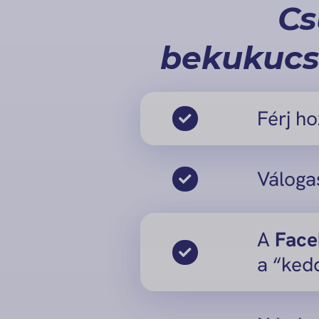
Cs
bekukucs
Férj h
Váloga
A
Face
a “ked