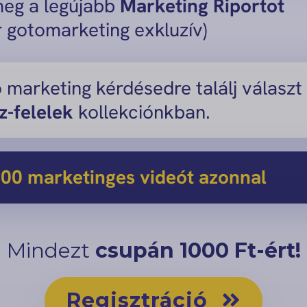
eg a legújabb
Marketing Riportot
r gotomarketing exkluzív)
 marketing kérdésedre találj választ
z-felelek
kollekciónkban.
 500 marketinges videót azonnal
Mindezt
csupán 1000 Ft-ért!
Regisztráció