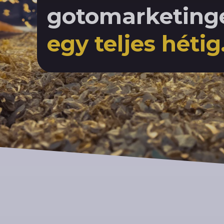
gotomarketing
egy teljes hétig