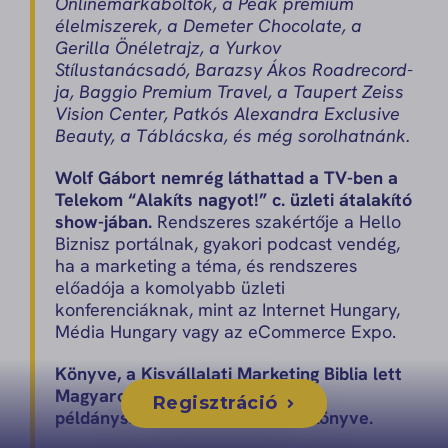
Onlinemárkaboltok, a Peak prémium
élelmiszerek, a Demeter Chocolate, a
Gerilla Önéletrajz, a Yurkov
Stílustanácsadó, Barazsy Ákos Roadrecord-
ja, Baggio Premium Travel, a Taupert Zeiss
Vision Center, Patkós Alexandra Exclusive
Beauty, a Táblácska, és még sorolhatnánk.
Wolf Gábort nemrég láthattad a TV-ben a
Telekom “Alakíts nagyot!” c. üzleti átalakító
show-jában.
Rendszeres szakértője a Hello
Biznisz portálnak, gyakori podcast vendég,
ha a marketing a téma, és rendszeres
előadója a komolyabb üzleti
konferenciáknak, mint az Internet Hungary,
Média Hungary vagy az eCommerce Expo.
Könyve, a Kisvállalati Marketing Biblia lett
Magyarország egyik legnagyobb
Regisztráció
példányszámban eladott üzleti könyve.