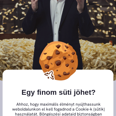
Close GDPR Cookie Banner
Egy finom süti jöhet?
Ahhoz, hogy maximális élményt nyújthassunk
weboldalunkon el kell fogadnod a Cookie-k (sütik)
Csupán 1000 Ft-ért most
használatát. Böngészési adataid biztonságban