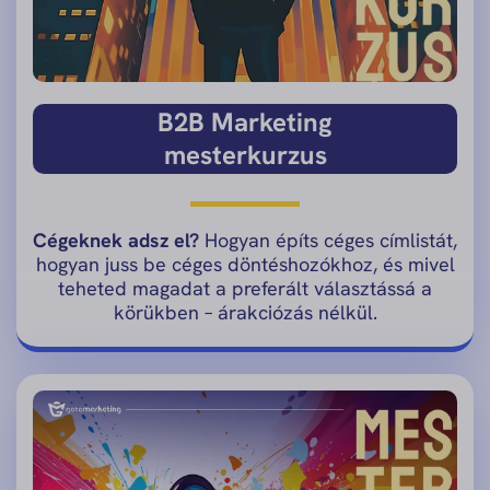
B2B Marketing
mesterkurzus
Cégeknek adsz el?
Hogyan építs céges címlistát,
hogyan juss be céges döntéshozókhoz, és mivel
teheted magadat a preferált választássá a
körükben – árakciózás nélkül.