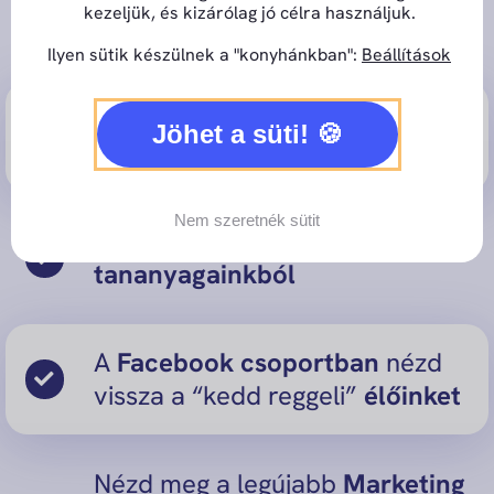
bekukucskálhatsz a
kezeljük, és kizárólag jó célra használjuk.
gotomarketingbe:
Ilyen sütik készülnek a "konyhánkban":
Beállítások
Férj hozzá a
TOP
Jöhet a süti!
Mesterkurzusainkhoz
Nem szeretnék sütit
Válogass a
legújabb marketing
tananyagainkból
A
Facebook csoportban
nézd
vissza a “kedd reggeli”
élőinket
Nézd meg a legújabb
Marketing