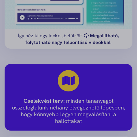
Így néz ki egy lecke „belülről” 🙂
Megállítható,
folytatható nagy felbontású videókkal.
Cselekvési terv:
minden tananyagot
összefoglalunk néhány elvégezhető lépésben,
hogy könnyebb legyen megvalósítani a
hallottakat