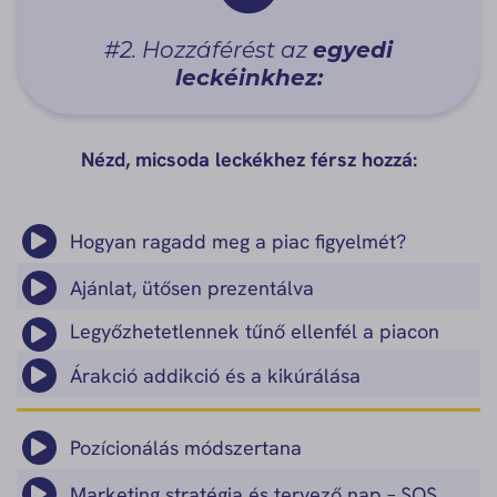
#2. Hozzáférést az
egyedi
leckéinkhez:
Nézd, micsoda leckékhez férsz hozzá:
Hogyan ragadd meg a piac figyelmét?
Ajánlat, ütősen prezentálva
Legyőzhetetlennek tűnő ellenfél a piacon
Árakció addikció és a kikúrálása
Pozícionálás módszertana
Marketing stratégia és tervező nap – SOS