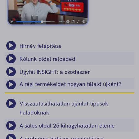
Hírnév felépítése
Rólunk oldal reloaded
Ügyfél INSIGHT: a csodaszer
A régi termékeidet hogyan tálald újként?
Visszautasíthatatlan ajánlat típusok
haladóknak
A sales oldal 25 kihagyhatatlan eleme
A probléma hatásos prezentálása