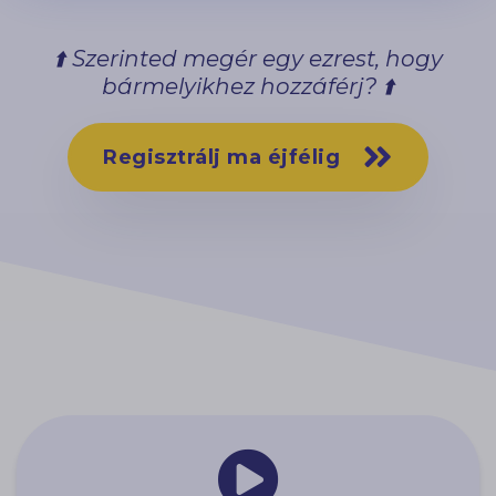
⬆️ Szerinted megér egy ezrest, hogy
bármelyikhez hozzáférj? ⬆️
Regisztrálj ma éjfélig