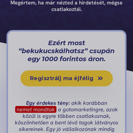
Megértem, ha már nézted a hirdetését, mégse
csatlakoztál.
Ezért most
“bekukucskálhatsz” csupán
egy 1000 forintos áron.
Regisztrálj ma éjfélig
Egy érdekes tény:
akik korábban
nemet mondtak
a gotomarketingre, azok
közül is egyre többen csatlakoznak,
köszönhetően a bent lévő tagok látványos
sikereinek. Egy jó vállalkozónak mindig