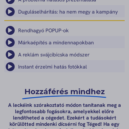
Duguláselhárítás: ha nem megy a kampány
Rendhagyó POPUP-ok
Márkaépítés a mindennapokban
A reklám svájcibicska módszer
Instant érzelmi hatás fotókkal
Hozzáférés mindhez
A leckéink szórakoztató módon tanítanak meg a
legfontosabb fogásokra, amelyekkel előre
lendítheted a cégedet. Ezekért a tudásokért
körülötted mindenki dícsérni fog Téged! Ha egy