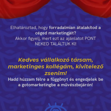
Elhatároztad, hogy
forradalmian átalakítod a
céged marketingjét?
Akkor figyelj, mert ezt az ajánlatot PONT
NEKED TALÁLTUK KI!
Kedves vállalkozó társam,
marketinges kollégám,
kivitelező
zsenim!
Hadd húzzam félre a függönyt és engedjelek be
a gotomarketingbe a művészbejárón!