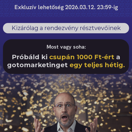
Kihagyás
Exkluzív lehetőség 2026.03.12. 23:59-ig
Kizárólag a rendezvény résztvevőinek
Most vagy soha:
Próbáld ki
csupán 1000 Ft-ért
a
gotomarketinget
egy teljes hétig.