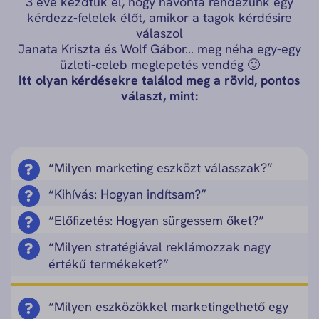
3 éve kezdtük el, hogy havonta rendezünk egy
kérdezz-felelek élőt, amikor a tagok kérdésire
válaszol
Janata Kriszta és Wolf Gábor… meg néha egy-egy
üzleti-celeb meglepetés vendég 🙂
Itt olyan kérdésekre találod meg a rövid, pontos
választ, mint:
“Milyen marketing eszközt válasszak?”
“Kihívás: Hogyan indítsam?”
“Előfizetés: Hogyan sürgessem őket?”
“Milyen stratégiával reklámozzak nagy
értékű termékeket?”
“Milyen eszközökkel marketingelhető egy