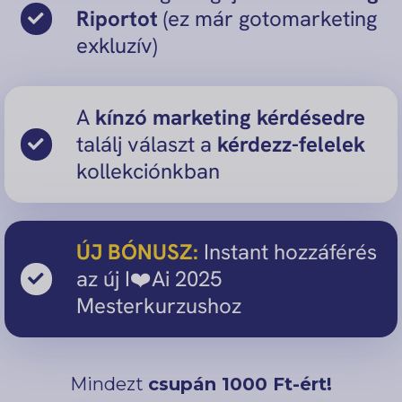
Riportot
(ez már gotomarketing
exkluzív)
A
kínzó marketing kérdésedre
találj választ a
kérdezz-felelek
kollekciónkban
ÚJ BÓNUSZ:
Instant hozzáférés
az új I❤️Ai 2025
Mesterkurzushoz
Mindezt
csupán 1000 Ft-ért!