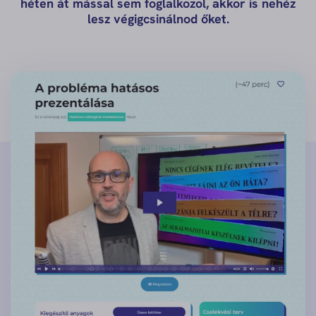
héten át mással sem foglalkozol, akkor is nehéz
lesz végigcsinálnod őket.