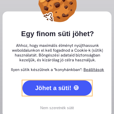
Kihagyás
Close GDPR Cookie Banner
Egy finom süti jöhet?
Ahhoz, hogy maximális élményt nyújthassunk
Hogy a fizetett hirdetéseid részegítően
weboldalunkon el kell fogadnod a Cookie-k (sütik)
nagy megtérülést hozzanak!
használatát. Böngészési adataid biztonságban
kezeljük, és kizárólag jó célra használjuk.
Reklámügynökségi trükkökkel és kevesek
által ismert technikákkal, hogy alig bírod
Ilyen sütik készülnek a "konyhánkban":
Beállítások
majd az új vevőidet kiszolgálni!
Jöhet a süti!
About the Author:
Horváth Kornél
Nem szeretnék sütit