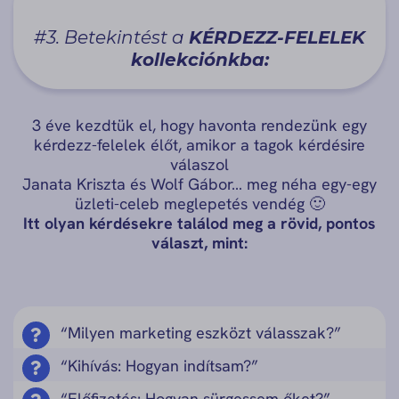
#3. Betekintést a
KÉRDEZZ-FELELEK
kollekciónkba:
3 éve kezdtük el, hogy havonta rendezünk egy
kérdezz-felelek élőt, amikor a tagok kérdésire
válaszol
Janata Kriszta és Wolf Gábor… meg néha egy-egy
üzleti-celeb meglepetés vendég 🙂
Itt olyan kérdésekre találod meg a rövid, pontos
választ, mint:
“Milyen marketing eszközt válasszak?”
“Kihívás: Hogyan indítsam?”
“Előfizetés: Hogyan sürgessem őket?”