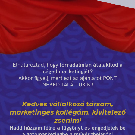
Elhatároztad, hogy
forradalmian átalakítod a
céged marketingjét?
Akkor figyelj, mert ezt az ajánlatot PONT
NEKED TALÁLTUK KI!
Kedves vállalkozó társam,
marketinges kollégám,
kivitelező
zsenim!
Hadd húzzam félre a függönyt és engedjelek be
a gotomarketingbe a művészbejárón!