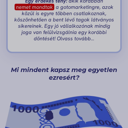
Egy érdekes tény:
akik korábban
nemet mondtak
a gotomarketingre, azok
közül is egyre többen csatlakoznak,
köszönhetően a bent lévő tagok látványos
sikereinek. Egy jó vállalkozónak mindig
joga van felülvizsgálnia egy korábbi
döntését! Olvass tovább…
Mi mindent kapsz meg egyetlen
ezresért?