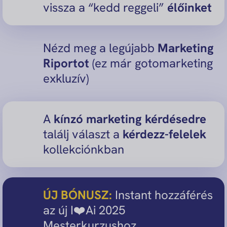
vissza a “kedd reggeli”
élőinket
Nézd meg a legújabb
Marketing
Riportot
(ez már gotomarketing
exkluzív)
A
kínzó marketing kérdésedre
találj választ a
kérdezz-felelek
kollekciónkban
ÚJ BÓNUSZ:
Instant hozzáférés
az új I❤️Ai 2025
Mesterkurzushoz