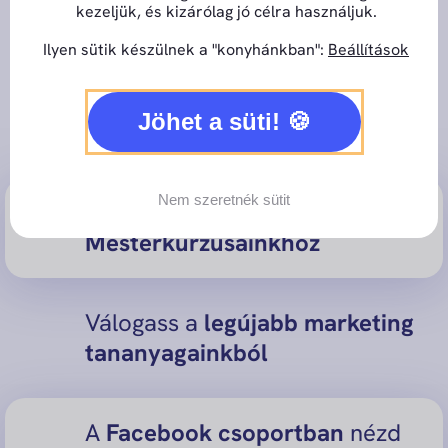
kezeljük, és kizárólag jó célra használjuk.
Ilyen sütik készülnek a "konyhánkban":
Beállítások
Csupán 1000 Ft-ért most
bekukucskálhatsz a
Jöhet a süti!
gotomarketingbe:
Nem szeretnék sütit
Férj hozzá a
TOP
Mesterkurzusainkhoz
Válogass a
legújabb marketing
tananyagainkból
A
Facebook csoportban
nézd