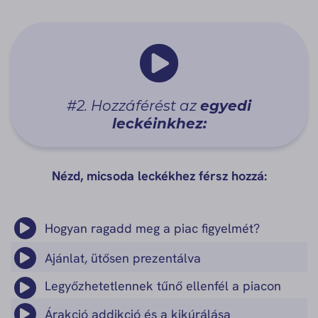
#2. Hozzáférést az
egyedi
leckéinkhez:
Nézd, micsoda leckékhez férsz hozzá:
Hogyan ragadd meg a piac figyelmét?
Ajánlat, ütősen prezentálva
Legyőzhetetlennek tűnő ellenfél a piacon
Árakció addikció és a kikúrálása