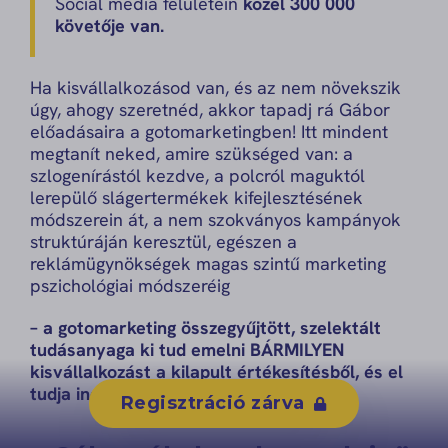
Social média felületein
közel 300 000
követője van.
Ha kisvállalkozásod van, és az nem növekszik
úgy, ahogy szeretnéd, akkor tapadj rá Gábor
előadásaira a gotomarketingben! Itt mindent
megtanít neked, amire szükséged van: a
szlogenírástól kezdve, a polcról maguktól
lerepülő slágertermékek kifejlesztésének
módszerein át, a nem szokványos kampányok
struktúráján keresztül, egészen a
reklámügynökségek magas szintű marketing
pszichológiai módszeréig
– a gotomarketing összegyűjtött, szelektált
tudásanyaga ki tud emelni BÁRMILYEN
kisvállalkozást a kilapult értékesítésből, és el
tudja indítani a siker útján.
Regisztráció zárva