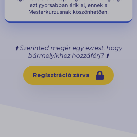
ezt gyorsabban érik el, ennek a
Mesterkurzusnak köszönhetően.
⬆️ Szerinted megér egy ezrest, hogy
bármelyikhez hozzáférj? ⬆️
Regisztráció zárva