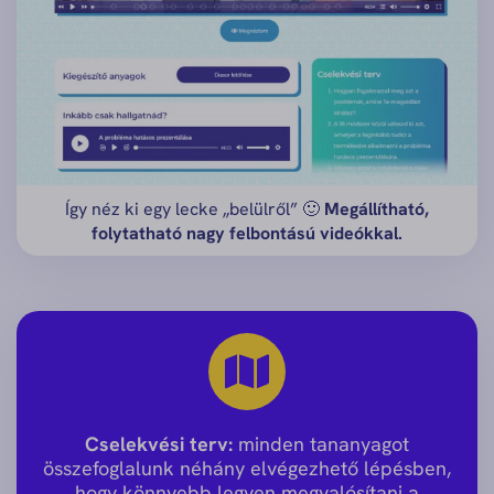
Így néz ki egy lecke „belülről” 🙂
Megállítható,
folytatható nagy felbontású videókkal.
Cselekvési terv:
minden tananyagot
összefoglalunk néhány elvégezhető lépésben,
hogy könnyebb legyen megvalósítani a