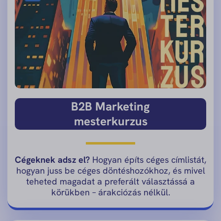
B2B Marketing
mesterkurzus
Cégeknek adsz el?
Hogyan építs céges címlistát,
hogyan juss be céges döntéshozókhoz, és mivel
teheted magadat a preferált választássá a
körükben – árakciózás nélkül.