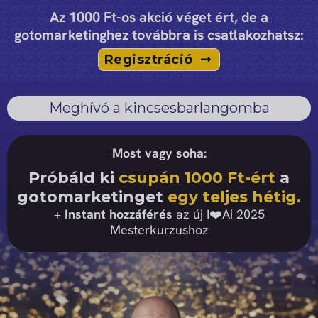
Kihagyás
Az 1000 Ft-os akció véget ért, de a
gotomarketinghez továbbra is csatlakozhatsz:
Regisztráció
Meghívó a kincsesbarlangomba
Most vagy soha:
Próbáld ki
csupán 1000 Ft-ért
a
gotomarketinget
egy teljes hétig.
+
Instant hozzáférés
az új I❤️Ai 2025
Mesterkurzushoz